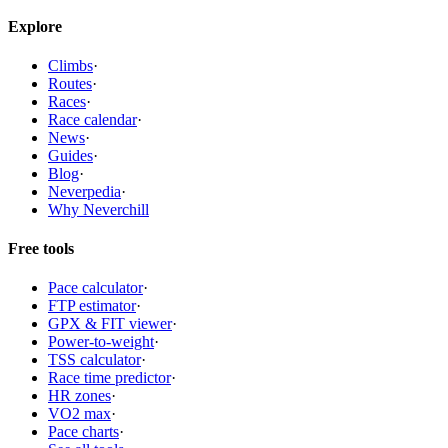
Explore
Climbs
·
Routes
·
Races
·
Race calendar
·
News
·
Guides
·
Blog
·
Neverpedia
·
Why Neverchill
Free tools
Pace calculator
·
FTP estimator
·
GPX & FIT viewer
·
Power-to-weight
·
TSS calculator
·
Race time predictor
·
HR zones
·
VO2 max
·
Pace charts
·